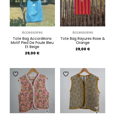
Accessoires
Accessoires
Tote Bag Accordéons
Tote Bag Rayures Rose &
Motif Pied De Poule Bleu
Orange
Et Beige
29,00
€
29,00
€
Ce
Ce
produit
produit
a
a
plusieurs
plusieurs
variations.
variations.
Les
Les
options
options