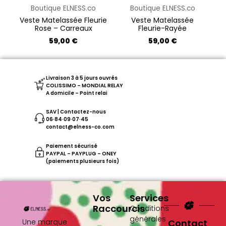
peuvent
peuvent
Boutique ELNESS.co
Boutique ELNESS.co
être
être
Veste Matelassée Fleurie
Veste Matelassée
Rose – Carreaux
Fleurie-Rayée
choisies
choisies
59,00
€
59,00
€
sur
sur
la
la
page
page
Livraison 3 à 5 jours ouvrés
du
du
COLISSIMO – MONDIAL RELAY
A domicile – Point relai
produit
produit
SAV | Contactez-nous
06·84·09·07·45
contact@elness-co.com
Paiement sécurisé
PAYPAL – PAYPLUG – ONEY
(paiements plusieurs fois)
Vos
Services
Raccourcis
Conditions
générales
Une marque
Contact