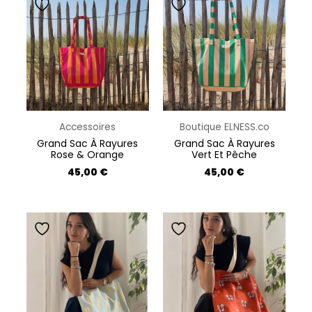
du
produit
Accessoires
Boutique ELNESS.co
Grand Sac À Rayures
Grand Sac À Rayures
Rose & Orange
Vert Et Pêche
45,00
€
45,00
€