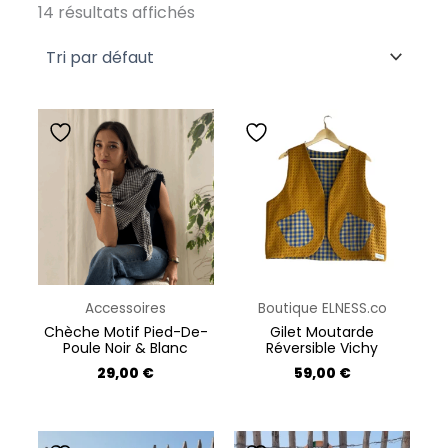
14 résultats affichés
Ce
produit
a
plusieurs
variations.
Les
options
peuvent
Accessoires
Boutique ELNESS.co
être
Chèche Motif Pied-De-
Gilet Moutarde
Poule Noir & Blanc
Réversible Vichy
choisies
29,00
€
59,00
€
sur
la
page