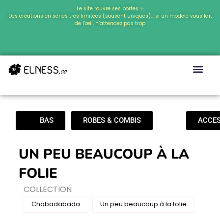
Aller
Le site rouvre ses portes ✨
Des créations en séries très limitées (souvent uniques)… si un modèle vous fait
au
de l’œil, n’attendez pas trop
contenu
HAUTS
BAS
ROBES & COMBIS
ACCES
UN PEU BEAUCOUP À LA
FOLIE
COLLECTION
Chabadabada
Un peu beaucoup à la folie