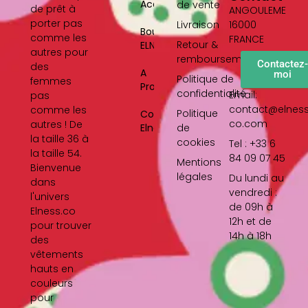
Accueil
de vente
de prêt à
ANGOULEME
porter pas
Livraison
16000
Boutique
comme les
FRANCE
Retour &
ELNESS
autres pour
remboursement
Contactez
des
A
moi
Politique de
femmes
Propos
confidentialité
Email:
pas
contact@elnes
comme les
Politique
Contact
co.com
autres ! De
Elness
de
la taille 36 à
cookies
Tel : +33 6
la taille 54.
84 09 07 45
Mentions
Bienvenue
légales
Du lundi au
dans
vendredi :
l'univers
de 09h à
Elness.co
12h et de
pour trouver
14h à 18h
des
vêtements
hauts en
couleurs
pour