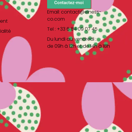
Contactez-moi
Email: contact@elness-
co.com
ent
Tel : +33 6 84 09 07 45
alité
Du lundi au vendredi :
de 09h à 12h et de 14h à 18h