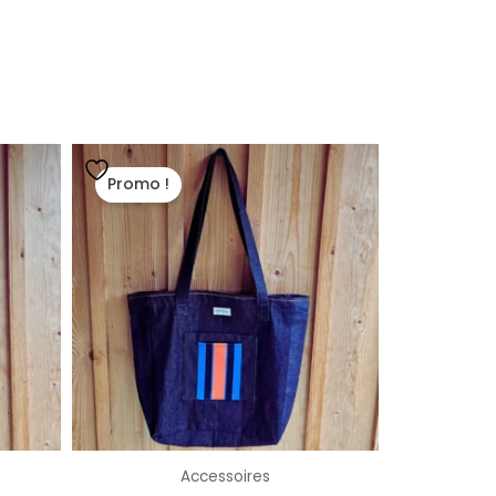
Le
Le
prix
prix
Promo !
initial
actuel
était :
est :
45,00 €.
35,00 €.
Accessoires