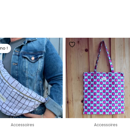
Le
Le
prix
prix
mo !
initial
actuel
était :
est :
64,00 €.
37,00 €.
Accessoires
Accessoires