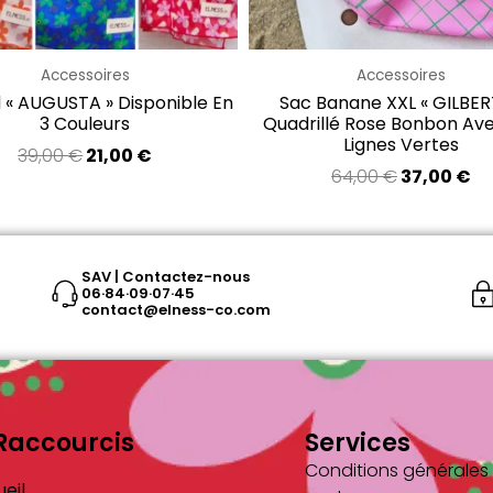
choisies
sur
la
Accessoires
Accessoires
page
 « AUGUSTA » Disponible En
Sac Banane XXL « GILBER
3 Couleurs
Quadrillé Rose Bonbon Av
du
Lignes Vertes
39,00
€
21,00
€
produit
64,00
€
37,00
€
SAV | Contactez-nous
06·84·09·07·45
contact@elness-co.com
Raccourcis
Services
Conditions générales
eil