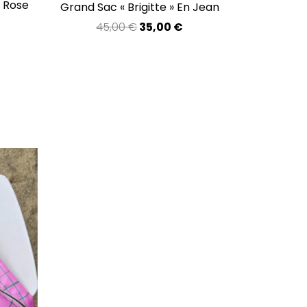
e Rose
Grand Sac « Brigitte » En Jean
45,00
€
35,00
€
ix
tuel
t :
,00 €.