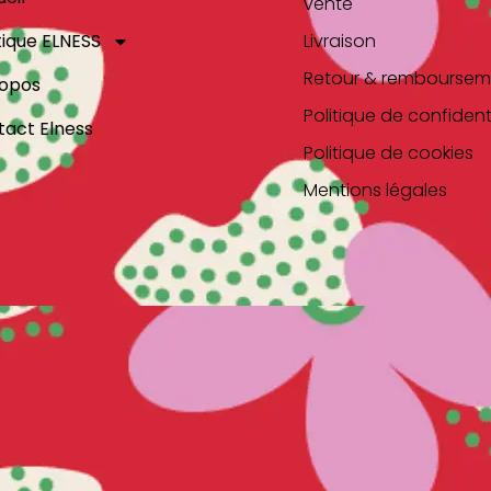
vente
ique ELNESS
Livraison
Retour & remboursem
ropos
Politique de confidenti
act Elness
Politique de cookies
Mentions légales