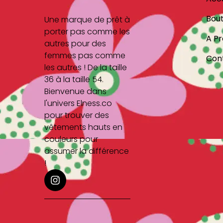
Bout
Une marque de prêt à
porter pas comme les
A P
autres pour des
femmes pas comme
Cont
les autres ! De la taille
36 à la taille 54.
Bienvenue dans
l'univers Elness.co
pour trouver des
vêtements hauts en
couleurs pour
assumer la différence
!
I
n
s
t
a