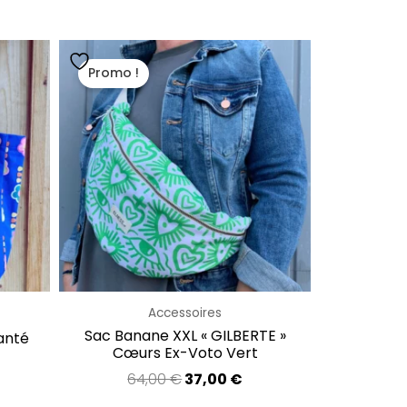
Le
Le
prix
prix
Promo !
initial
actuel
était :
est :
64,00 €.
37,00 €.
Accessoires
Sac Banane XXL « GILBERTE »
anté
Cœurs Ex-Voto Vert
64,00
€
37,00
€