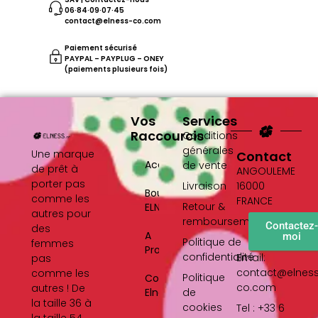
06·84·09·07·45
contact@elness-co.com
Paiement sécurisé
PAYPAL – PAYPLUG – ONEY
(paiements plusieurs fois)
Vos
Services
Raccourcis
Conditions
générales
Une marque
Contact
Accueil
de vente
de prêt à
ANGOULEME
porter pas
Livraison
16000
Boutique
comme les
FRANCE
Retour &
ELNESS
autres pour
remboursement
Contactez
des
A
moi
Politique de
femmes
Propos
confidentialité
Email:
pas
contact@elnes
comme les
Politique
Contact
co.com
autres ! De
Elness
de
la taille 36 à
cookies
Tel : +33 6