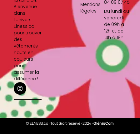
la taille 54.
84 09 07 45
Mentions
Bienvenue
légales
Du lundi au
dans
vendredi :
l'univers
de 09h à
Elness.co
12h et de
pour trouver
14h à 18h
des
vêtements
hauts en
couleurs
pour
assumer la
différence !
I
n
s
t
a
g
r
a
© ELNESS.co · Tout droit réservé · 2024 ·
Gléni’sCom
m