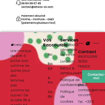
06·84·09·07·45
contact@elness-co.com
Paiement sécurisé
PAYPAL – PAYPLUG – ONEY
(paiements plusieurs fois)
Vos
Services
Raccourcis
Conditions
générales
Une marque
Contact
Accueil
de vente
de prêt à
ANGOULEME
porter pas
Livraison
16000
Boutique
comme les
FRANCE
Retour &
ELNESS
autres pour
remboursement
Contactez
des
A
moi
Politique de
femmes
Propos
confidentialité
Email:
pas
contact@elnes
comme les
Politique
Contact
co.com
autres ! De
Elness
de
la taille 36 à
cookies
Tel : +33 6