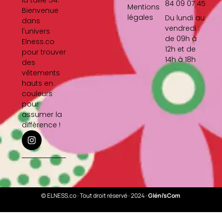
la taille 54.
84 09 07 45
Mentions
Bienvenue
légales
Du lundi au
dans
vendredi :
l'univers
de 09h à
Elness.co
12h et de
pour trouver
14h à 18h
des
vêtements
hauts en
couleurs
pour
assumer la
différence !
I
n
s
t
a
g
r
a
© ELNESS.co · Tout droit réservé · 2024 ·
Gléni’sCom
m